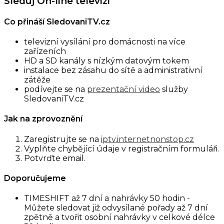
Sleduj On-line televizi
Co přináší SledovaniTV.cz
televizní vysílání pro domácnosti na více
zařízeních
HD a SD kanály s nízkým datovým tokem
instalace bez zásahu do sítě a administrativní
zátěže
podívejte se na
prezentační video
služby
SledovaniTV.cz
Jak na zprovoznění
Zaregistrujte se na
iptv.internetnonstop.cz
Vyplňte chybějící údaje v registračním formuláři.
Potvrďte email.
Doporučujeme
TIMESHIFT až 7 dní a nahrávky 50 hodin -
Můžete sledovat již odvysílané pořady až 7 dní
zpětně a tvořit osobní nahrávky v celkové délce