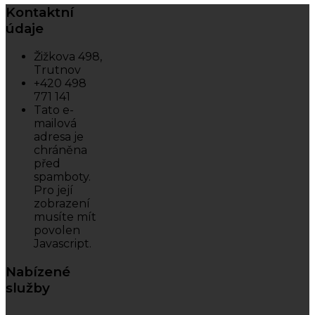
Kontaktní
údaje
Žižkova 498,
Trutnov
+420 498
771 141
Tato e-
mailová
adresa je
chráněna
před
spamboty.
Pro její
zobrazení
musíte mít
povolen
Javascript.
Nabízené
služby