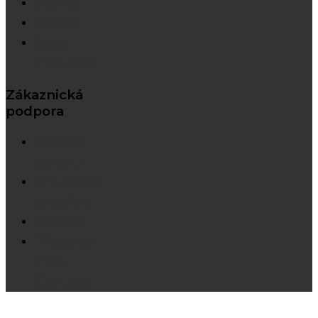
Internet
Televize
Super
domácnost
Zákaznická
podpora
Ohlášení
poruchy
Dokumenty
ke stažení
Kontakty
Přístup do
pošty
@sanet.cz